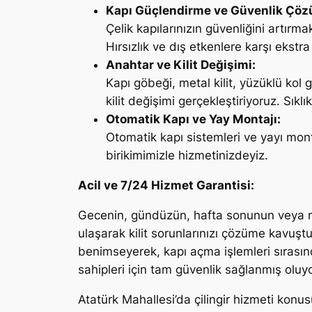
Kapı Güçlendirme ve Güvenlik Çöz
Çelik kapılarınızın güvenliğini artır
Hırsızlık ve dış etkenlere karşı ekst
Anahtar ve Kilit Değişimi:
Kapı göbeği, metal kilit, yüzüklü kol
kilit değişimi gerçekleştiriyoruz. Sıklı
Otomatik Kapı ve Yay Montajı:
Otomatik kapı sistemleri ve yayı mont
birikimimizle hizmetinizdeyiz.
Acil ve 7/24 Hizmet Garantisi:
Gecenin, gündüzün, hafta sonunun veya re
ulaşarak kilit sorunlarınızı çözüme kavuştu
benimseyerek, kapı açma işlemleri sırasın
sahipleri için tam güvenlik sağlanmış oluyo
Atatürk Mahallesi’da çilingir hizmeti konusu