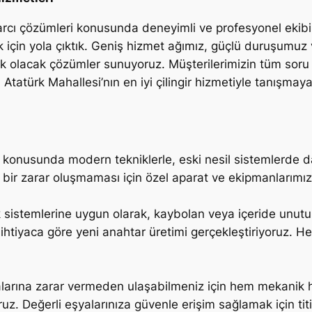
tarcı çözümleri konusunda deneyimli ve profesyonel ekibim
için yola çıktık. Geniş hizmet ağımız, güçlü duruşumuz v
ek olacak çözümler sunuyoruz. Müşterilerimizin tüm soru 
atürk Mahallesi’nın en iyi çilingir hizmetiyle tanışmaya
ması konusunda modern tekniklerle, eski nesil sistemlerde
 bir zarar oluşmaması için özel aparat ve ekipmanlarımızı
sistemlerine uygun olarak, kaybolan veya içeride unutul
 ihtiyaca göre yeni anahtar üretimi gerçekleştiriyoruz. H
alarına zarar vermeden ulaşabilmeniz için hem mekanik he
 Değerli eşyalarınıza güvenle erişim sağlamak için titizl