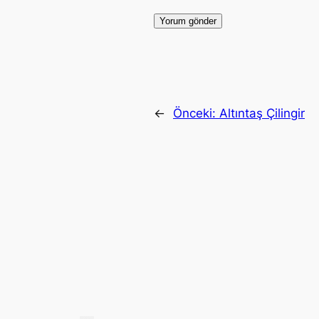
←
Önceki:
Altıntaş Çilingir