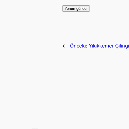
←
Önceki:
Yıkıkkemer Çilingi