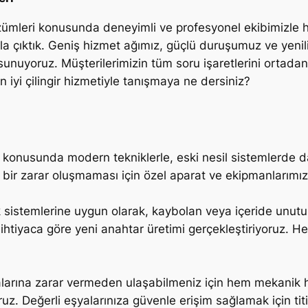
özümleri konusunda deneyimli ve profesyonel ekibimizle hiz
 çıktık. Geniş hizmet ağımız, güçlü duruşumuz ve yenili
 sunuyoruz. Müşterilerimizin tüm soru işaretlerini ortad
iyi çilingir hizmetiyle tanışmaya ne dersiniz?
ması konusunda modern tekniklerle, eski nesil sistemlerde
 bir zarar oluşmaması için özel aparat ve ekipmanlarımızı
sistemlerine uygun olarak, kaybolan veya içeride unutul
 ihtiyaca göre yeni anahtar üretimi gerçekleştiriyoruz. H
alarına zarar vermeden ulaşabilmeniz için hem mekanik he
 Değerli eşyalarınıza güvenle erişim sağlamak için titizl