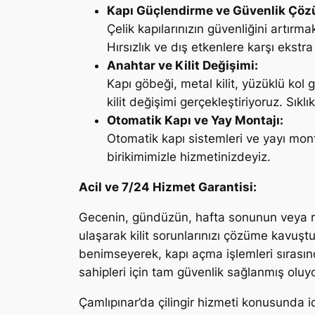
Kapı Güçlendirme ve Güvenlik Çöz
Çelik kapılarınızın güvenliğini artır
Hırsızlık ve dış etkenlere karşı ekst
Anahtar ve Kilit Değişimi:
Kapı göbeği, metal kilit, yüzüklü kol
kilit değişimi gerçekleştiriyoruz. Sıklı
Otomatik Kapı ve Yay Montajı:
Otomatik kapı sistemleri ve yayı mont
birikimimizle hizmetinizdeyiz.
Acil ve 7/24 Hizmet Garantisi:
Gecenin, gündüzün, hafta sonunun veya re
ulaşarak kilit sorunlarınızı çözüme kavuştu
benimseyerek, kapı açma işlemleri sırasın
sahipleri için tam güvenlik sağlanmış oluyo
Çamlıpınar’da çilingir hizmeti konusunda id