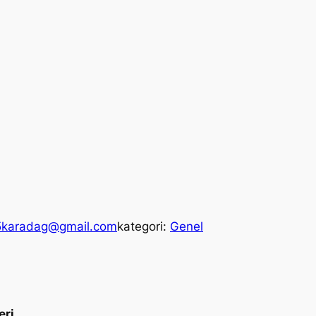
5karadag@gmail.com
kategori:
Genel
eri