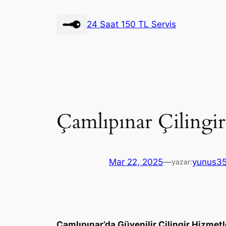
İçeriğe
geç
24 Saat 150 TL Servis
Çamlıpınar Çilingir
Mar 22, 2025
—
yunus3
yazar:
Çamlıpınar’da Güvenilir Çilingir Hizmetl