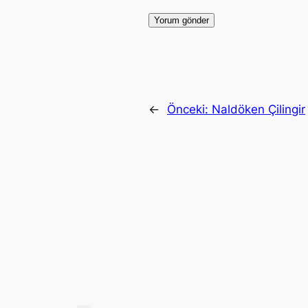
←
Önceki:
Naldöken Çilingir