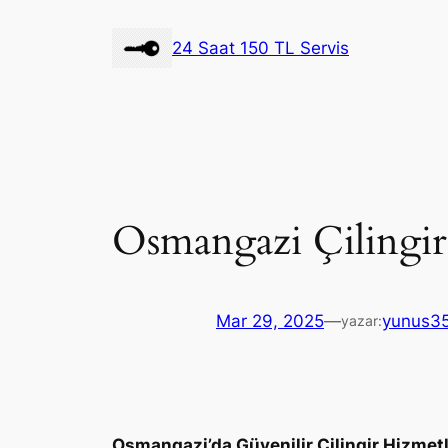
İçeriğe
geç
24 Saat 150 TL Servis
Osmangazi Çilingir
Mar 29, 2025
—
yunus3
yazar:
Osmangazi’da Güvenilir Çilingir Hizmetl