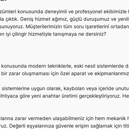
özümleri konusunda deneyimli ve profesyonel ekibimizle hiz
a çıktık. Geniş hizmet ağımız, güçlü duruşumuz ve yenil
 sunuyoruz. Müşterilerimizin tüm soru işaretlerini ortad
iyi çilingir hizmetiyle tanışmaya ne dersiniz?
ması konusunda modern tekniklerle, eski nesil sistemlerde
 bir zarar oluşmaması için özel aparat ve ekipmanlarımızı
sistemlerine uygun olarak, kaybolan veya içeride unutul
 ihtiyaca göre yeni anahtar üretimi gerçekleştiriyoruz. H
alarına zarar vermeden ulaşabilmeniz için hem mekanik he
 Değerli eşyalarınıza güvenle erişim sağlamak için titizl