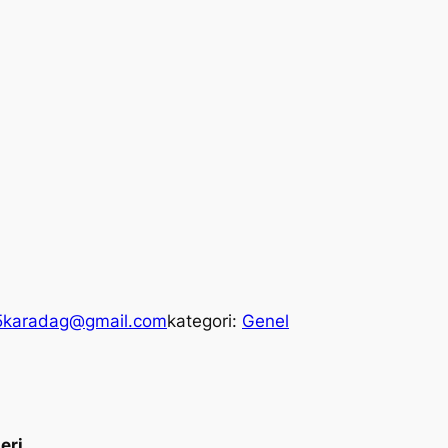
5karadag@gmail.com
kategori:
Genel
eri