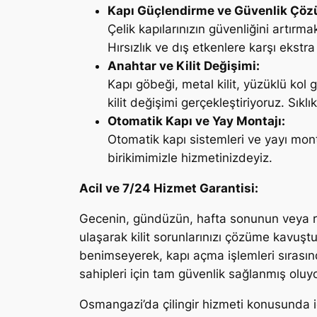
Kapı Güçlendirme ve Güvenlik Çöz
Çelik kapılarınızın güvenliğini artır
Hırsızlık ve dış etkenlere karşı ekst
Anahtar ve Kilit Değişimi:
Kapı göbeği, metal kilit, yüzüklü kol
kilit değişimi gerçekleştiriyoruz. Sıklı
Otomatik Kapı ve Yay Montajı:
Otomatik kapı sistemleri ve yayı mont
birikimimizle hizmetinizdeyiz.
Acil ve 7/24 Hizmet Garantisi:
Gecenin, gündüzün, hafta sonunun veya re
ulaşarak kilit sorunlarınızı çözüme kavuştu
benimseyerek, kapı açma işlemleri sırasın
sahipleri için tam güvenlik sağlanmış oluyo
Osmangazi’da çilingir hizmeti konusunda idd