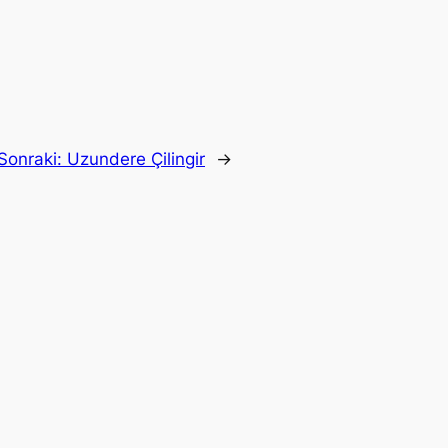
Sonraki:
Uzundere Çilingir
→