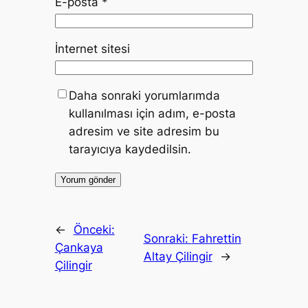
E-posta
*
İnternet sitesi
Daha sonraki yorumlarımda
kullanılması için adım, e-posta
adresim ve site adresim bu
tarayıcıya kaydedilsin.
←
Önceki:
Sonraki:
Fahrettin
Çankaya
Altay Çilingir
→
Çilingir